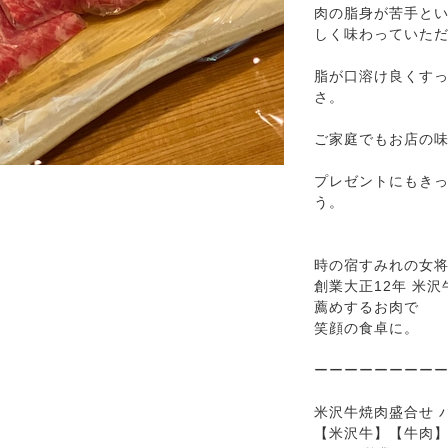
肉の脂身が苦手と
しく味わっていた
脂が口溶け良くす
さ。
ご家庭でもお店の味
プレゼントにもき
う。
時の宿すみれの女
創業大正12年 米
薦めするお肉で
笑顔の食卓に。
ーーーーーーーー
米沢牛焼肉盛合せ バ
【米沢牛】【牛肉