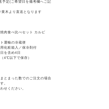
発送予定(ご希望日を備考欄へご記
牛黄木より直送となります
焼肉食べ比べセット カルビ
マト運輸の冷蔵便
箱入／保冷剤付
日を含め4日
（4℃以下で保存）
、まとまった数でのご注文の場合
ます。
わせください。