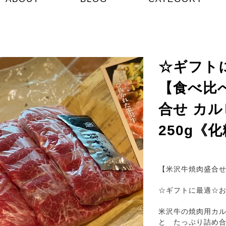
☆ギフト
【食べ比
合せ カル
250g《
【米沢牛焼肉盛合
☆ギフトに最適☆お祝い
米沢牛の焼肉用カルビ
と たっぷり詰め