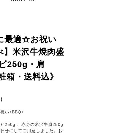
に最適☆お祝い
べ】米沢牛焼肉盛
ビ250g・肩
化粧箱・送料込》
せ】
⭐︎BBQ⭐︎
250g 、赤身の米沢牛肩250g
合わせにしてご用意しました。お