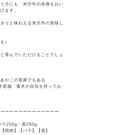
いう方にも 米沢牛の赤身をおい
だけます。
っきりと味わえる米沢牛の美味し
を♪
っと喜んでいただけることでしょ
将あやこの実家でもある
沢牛老舗 黄木が自信を持ってお
ーーーーーーーーーーーーーー
ラ250g・肩250g
】【焼肉】【バラ】【肩】