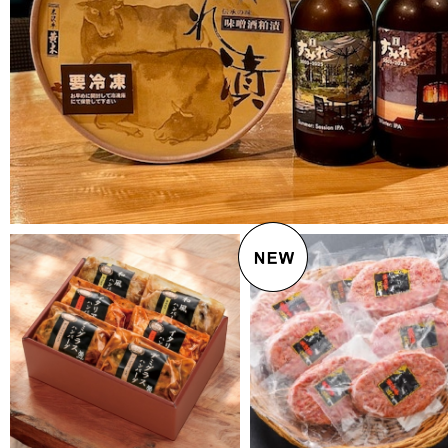
¥6,800
¥5,616
¥7,600