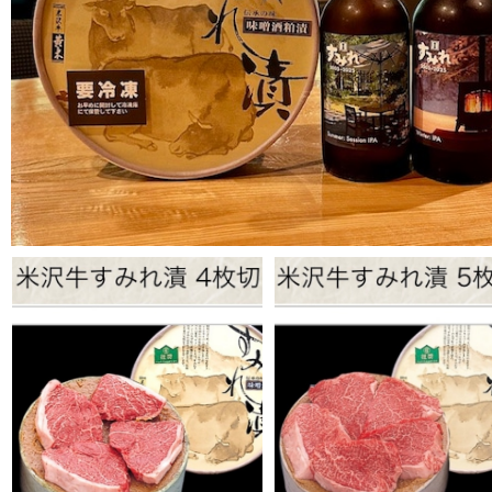
¥6,800
¥6,048
¥7,236