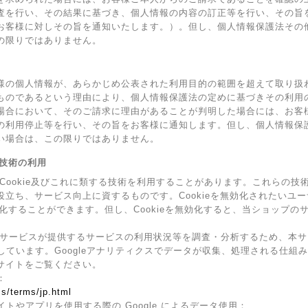
査を行い、その結果に基づき、個人情報の内容の訂正等を行い、その旨
お客様に対しその旨を通知いたします。）。但し、個人情報保護法その
の限りではありません。
様の個人情報が、あらかじめ公表された利用目的の範囲を超えて取り扱
ものであるという理由により、個人情報保護法の定めに基づきその利用
場合において、そのご請求に理由があることが判明した場合には、お客
の利用停止等を行い、その旨をお客様に通知します。但し、個人情報保
い場合は、この限りではありません。
の技術の利用
Cookie及びこれに類する技術を利用することがあります。これらの
立ち、サービス向上に資するものです。Cookieを無効化されたいユ
無効化することができます。但し、Cookieを無効化すると、当ショップ
サービスが提供するサービスの利用状況等を調査・分析するため、本サービス
利用しています。Googleアナリティクスでデータが収集、処理される仕組み
サイトをご覧ください。
：
s/terms/jp.html
サイトやアプリを使用する際の Google によるデータ使用：