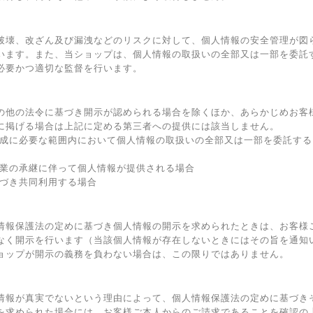
破壊、改ざん及び漏洩などのリスクに対して、個人情報の安全管理が図
います。また、当ショップは、個人情報の取扱いの全部又は一部を委託
必要かつ適切な監督を行います。
の他の法令に基づき開示が認められる場合を除くほか、あらかじめお客
に掲げる場合は上記に定める第三者への提供には該当しません。
達成に必要な範囲内において個人情報の取扱いの全部又は一部を委託す
事業の承継に伴って個人情報が提供される場合
基づき共同利用する場合
情報保護法の定めに基づき個人情報の開示を求められたときは、お客様
なく開示を行います（当該個人情報が存在しないときにはその旨を通知
ョップが開示の義務を負わない場合は、この限りではありません。
情報が真実でないという理由によって、個人情報保護法の定めに基づき
を求められた場合には、お客様ご本人からのご請求であることを確認の