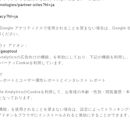
nologies/partner-sites?hl=ja
vacy?hl=ja
ogle アナリティクスで使用されることを望まない場合は、Google 社
用ください。
アウト アドオン：
/gaoptout
e Analyticsの広告向けの機能」を有効にしており、下記の機能を利用
のサードパーティCookieを利用しています。
ング
ーザー属性レポートとユーザー属性レポートとインタレスト レポート
e AnalyticsのCookieを利用して、お客様の年齢・性別・閲覧履
となっております。
の広告向けの機能」を使用されることを望まない場合は、設定によってトラッキ
プトアウト アドオンをブラウザにインストールされると無効にすることができます