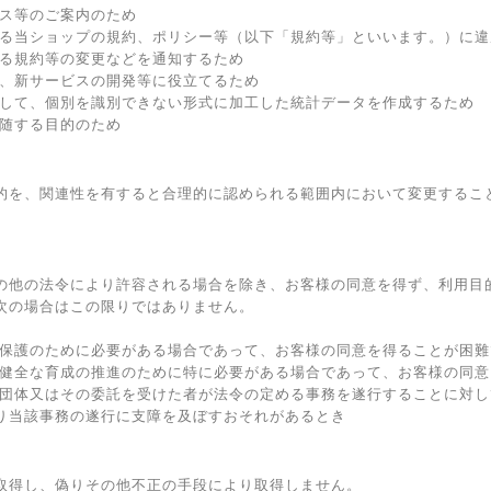
ビス等のご案内のため
する当ショップの規約、ポリシー等（以下「規約等」といいます。）に
する規約等の変更などを通知するため
善、新サービスの開発等に役立てるため
連して、個別を識別できない形式に加工した統計データを作成するため
付随する目的のため
的を、関連性を有すると合理的に認められる範囲内において変更するこ
の他の法令により許容される場合を除き、お客様の同意を得ず、利用目
次の場合はこの限りではありません。
の保護のために必要がある場合であって、お客様の同意を得ることが困難
の健全な育成の推進のために特に必要がある場合であって、お客様の同
共団体又はその委託を受けた者が法令の定める事務を遂行することに対
り当該事務の遂行に支障を及ぼすおそれがあるとき
取得し、偽りその他不正の手段により取得しません。