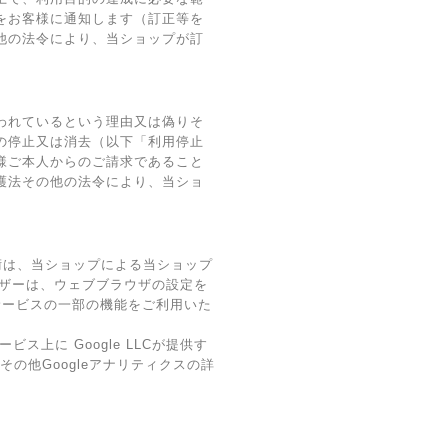
をお客様に通知します（訂正等を
他の法令により、当ショップが訂
われているという理由又は偽りそ
の停止又は消去（以下「利用停止
様ご本人からのご請求であること
護法その他の法令により、当ショ
技術は、当ショップによる当ショップ
ーザーは、ウェブブラウザの設定を
のサービスの一部の機能をご利用いた
上に Google LLCが提供す
その他Googleアナリティクスの詳